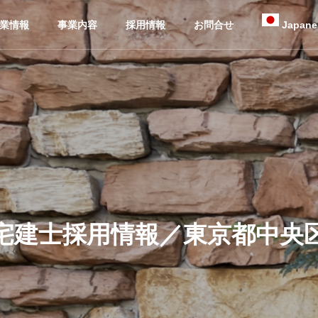
業情報
事業内容
採用情報
お問合せ
Japane
宅建士採用情報／東京都中央