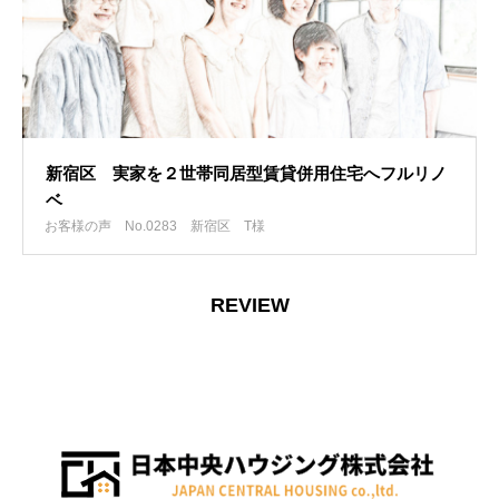
新宿区 実家を２世帯同居型賃貸併用住宅へフルリノ
ベ
お客様の声 No.0283
新宿区 T様
REVIEW